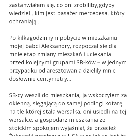
zastanwiałem się, co oni zrobiliby,gdyby
wiedzieli, kim jest pasażer mercedesa, który
ochraniają…
Po kilkagodzinnym pobycie w mieszkaniu
mojej babci Aleksandry, rozpoczął się dla
mnie etap zmiany mieszkań i uciekania
przed kolejnymi grupami SB-ków – w jednym
przypadku od aresztowania dzielily mnie
dosłownie centymetry…
SB-cy weszli do mieszkania, ja wskoczyłem za
okienną, sięgającą do samej podłogi kotarę,
na tle której stała wersalka, oni usiedli na tej
wersalce, a gospodarz mieszkania ze
stoickim spokojem wyjaśniał, że przecież
Żukowski przebywa w USA,więc jak to jest,że