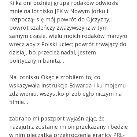
Kilka dni poźniej grupa rodaków odwiozła
mnie na lotnisko JFK w Nowym Jorku i
rozpoczął się mój powrót do Ojczyzny,
powrót szaleńczy zważywszy,iż w tym
samym czasie, wielu moich rodaków marzyło
wręcz,aby z Polski uciec; powrót trwający do
dzisiaj, bo przecież nadal, jestem
politycznym banitą…
Na lotnisku Okęcie zrobiłem to, co
wskazywała instrukcja Edwarda i ku mojemu
zdziwieniu, wszystko przebiegło niczym na
filmie…
zabrano mi paszport wyjaśniając, że
nazajutrz zostanie mi on przekazany i będzie
w nim pieczątka przekroczenia granicy PRL-