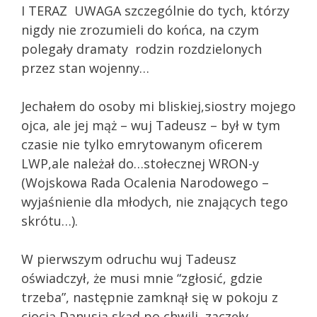
I TERAZ UWAGA szczególnie do tych, którzy
nigdy nie zrozumieli do końca, na czym
polegały dramaty rodzin rozdzielonych
przez stan wojenny…
Jechałem do osoby mi bliskiej,siostry mojego
ojca, ale jej mąż – wuj Tadeusz – był w tym
czasie nie tylko emrytowanym oficerem
LWP,ale należał do…stołecznej WRON-y
(Wojskowa Rada Ocalenia Narodowego –
wyjaśnienie dla młodych, nie znających tego
skrótu…).
W pierwszym odruchu wuj Tadeusz
oświadczył, że musi mnie “zgłosić, gdzie
trzeba”, następnie zamknął się w pokoju z
ciocią Danusią,skąd po chwili, zaczęły