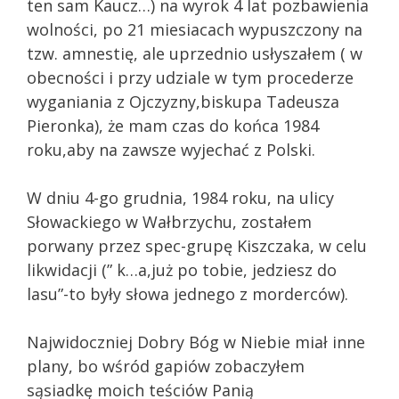
ten sam Kaucz…) na wyrok 4 lat pozbawienia
wolności, po 21 miesiacach wypuszczony na
tzw. amnestię, ale uprzednio usłyszałem ( w
obecności i przy udziale w tym procederze
wyganiania z Ojczyzny,biskupa Tadeusza
Pieronka), że mam czas do końca 1984
roku,aby na zawsze wyjechać z Polski.
W dniu 4-go grudnia, 1984 roku, na ulicy
Słowackiego w Wałbrzychu, zostałem
porwany przez spec-grupę Kiszczaka, w celu
likwidacji (” k…a,już po tobie, jedziesz do
lasu”-to były słowa jednego z morderców).
Najwidoczniej Dobry Bóg w Niebie miał inne
plany, bo wśród gapiów zobaczyłem
sąsiadkę moich teściów Panią