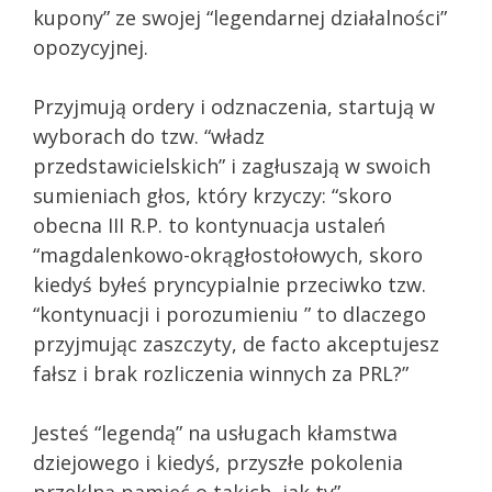
kupony” ze swojej “legendarnej działalności”
opozycyjnej.
Przyjmują ordery i odznaczenia, startują w
wyborach do tzw. “władz
przedstawicielskich” i zagłuszają w swoich
sumieniach głos, który krzyczy: “skoro
obecna III R.P. to kontynuacja ustaleń
“magdalenkowo-okrągłostołowych, skoro
kiedyś byłeś pryncypialnie przeciwko tzw.
“kontynuacji i porozumieniu ” to dlaczego
przyjmując zaszczyty, de facto akceptujesz
fałsz i brak rozliczenia winnych za PRL?”
Jesteś “legendą” na usługach kłamstwa
dziejowego i kiedyś, przyszłe pokolenia
przeklną pamięć o takich, jak ty”…