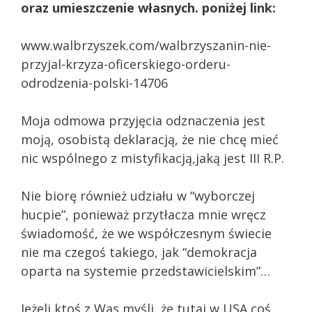
oraz umieszczenie własnych. poniżej link:
www.walbrzyszek.com/walbrzyszanin-nie-
przyjal-krzyza-oficerskiego-orderu-
odrodzenia-polski-14706
Moja odmowa przyjęcia odznaczenia jest
moją, osobistą deklaracją, że nie chcę mieć
nic wspólnego z mistyfikacją,jaką jest III R.P.
Nie biorę również udziału w “wyborczej
hucpie”, ponieważ przytłacza mnie wręcz
świadomość, że we współczesnym świecie
nie ma czegoś takiego, jak “demokracja
oparta na systemie przedstawicielskim”…
Jeżeli ktoś z Was myśli, że tutaj w USA coś