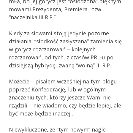
miła, bo jej gorycz jest “osłodzona” pięknymi
mowami Prezydenta, Premiera i tzw.
“naczelnika III R.P.”…
Kiedy za słowami stoją jedynie pozorne
działania, “słodkość zasłyszana” zamienia się
w gorycz rozczarowań – kolejnych
rozczarowań, od tych, z czasów PRL-u po
dzisiejszą hybrydę, zwaną “wolną” III R.P.
Możecie – pisałem wcześniej na tym blogu –
poprzeć Konfederację, lub w ogólnym
znaczeniu tych, którzy jeszcze Wami nie
rządzili – nie wiadomo, czy będzie lepiej, ale
być może będzie inaczej…
Niewykluczone, że “tym nowym” nagle