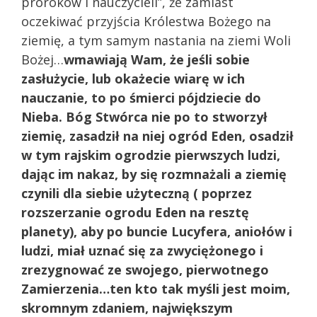
proroków i nauczycieli”, że zamiast
oczekiwać przyjścia Królestwa Bożego na
ziemię, a tym samym nastania na ziemi Woli
Bożej…
wmawiają Wam, że jeśli sobie
zasłużycie, lub okażecie wiarę w ich
nauczanie, to po śmierci pójdziecie do
Nieba. Bóg Stwórca nie po to stworzył
ziemię, zasadził na niej ogród Eden, osadził
w tym rajskim ogrodzie pierwszych ludzi,
dając im nakaz, by się rozmnażali a ziemię
czynili dla siebie użyteczną ( poprzez
rozszerzanie ogrodu Eden na resztę
planety), aby po buncie Lucyfera, aniołów i
ludzi, miał uznać się za zwyciężonego i
zrezygnować ze swojego, pierwotnego
Zamierzenia…ten kto tak myśli jest moim,
skromnym zdaniem, największym