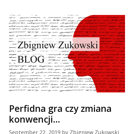
Skip
to
content
Perfidna gra czy zmiana
konwencji…
September 22, 2019
by
Zbigniew Zukowski