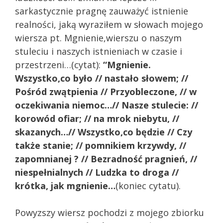
sarkastycznie pragnę zauważyć istnienie
realności, jaką wyraziłem w słowach mojego
wiersza pt. Mgnienie,wierszu o naszym
stuleciu i naszych istnieniach w czasie i
przestrzeni…(cytat):
“Mgnienie.
Wszystko,co było // nastało słowem; //
Pośród zwątpienia
// Przyobleczone, // w
oczekiwania niemoc…// Nasze stulecie: //
korowód ofiar; // na mrok niebytu, //
skazanych…// Wszystko,co będzie // Czy
także stanie; // pomnikiem krzywdy, //
zapomnianej ? // Bezradność pragnień, //
niespełnialnych // Ludzka to droga //
krótka, jak mgnienie…
(koniec cytatu).
Powyzszy wiersz pochodzi z mojego zbiorku